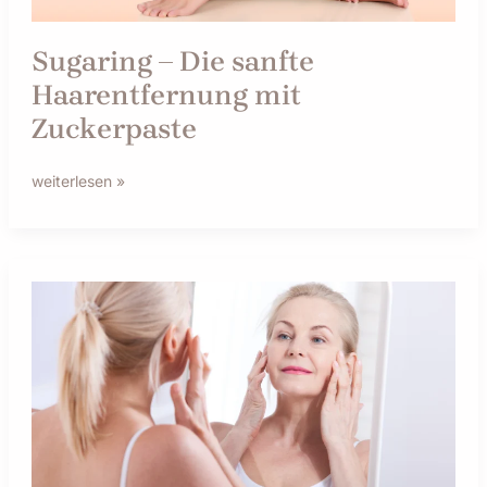
Sugaring – Die sanfte
Haarentfernung mit
Zuckerpaste
weiterlesen »
Vanity-
Spa-
Cosmetics-
Hautpflege-
ab-
40-
Kosmetik-
Cremes-