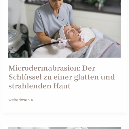
Schlüssel
zu
einer
glatten
und
strahlenden
Haut
Microdermabrasion: Der
Schlüssel zu einer glatten und
strahlenden Haut
weiterlesen »