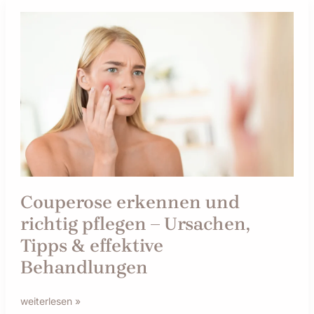
Couperose
erkennen
und
richtig
pflegen
–
Ursachen,
Tipps
&
effektive
Behandlungen
Couperose erkennen und
richtig pflegen – Ursachen,
Tipps & effektive
Behandlungen
weiterlesen »