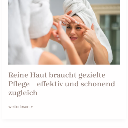
Reine
Haut
braucht
gezielte
Pflege
–
effektiv
und
schonend
zugleich
Reine Haut braucht gezielte
Pflege – effektiv und schonend
zugleich
weiterlesen »