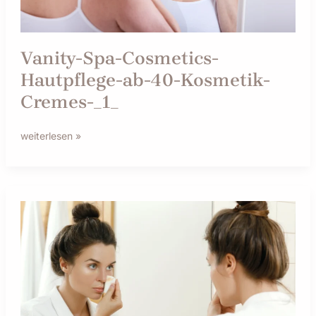
_1_
Vanity-Spa-Cosmetics-
Hautpflege-ab-40-Kosmetik-
Cremes-_1_
weiterlesen »
Warum
ein
Tonikum
in
deiner
Gesichtspflege
nicht