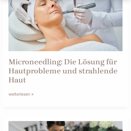
für
Hautprobleme
und
strahlende
Haut
Microneedling: Die Lösung für
Hautprobleme und strahlende
Haut
weiterlesen »
Microdermabrasion:
Der