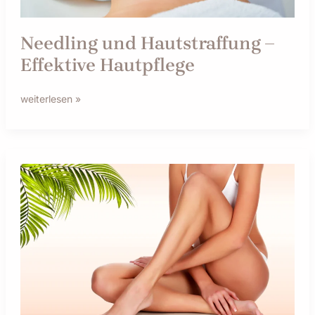
Needling und Hautstraffung –
Effektive Hautpflege
weiterlesen »
Sugaring
–
Die
sanfte
Haarentfernung
mit
Zuckerpaste