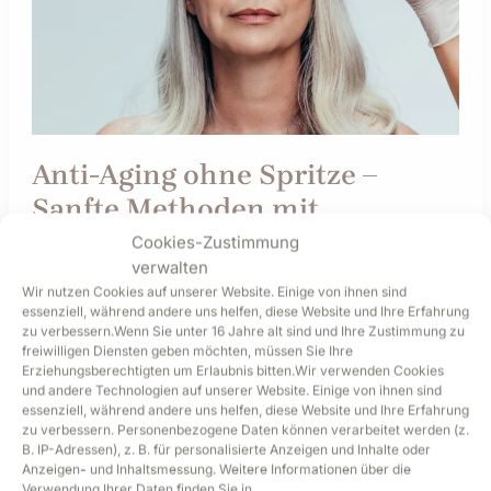
Sanfte
Methoden
mit
sichtbarem
Effekt
Anti-Aging ohne Spritze –
Sanfte Methoden mit
sichtbarem Effekt
Cookies-Zustimmung
verwalten
Wir nutzen Cookies auf unserer Website. Einige von ihnen sind
weiterlesen »
essenziell, während andere uns helfen, diese Website und Ihre Erfahrung
zu verbessern.Wenn Sie unter 16 Jahre alt sind und Ihre Zustimmung zu
freiwilligen Diensten geben möchten, müssen Sie Ihre
Erziehungsberechtigten um Erlaubnis bitten.Wir verwenden Cookies
und andere Technologien auf unserer Website. Einige von ihnen sind
Warum
essenziell, während andere uns helfen, diese Website und Ihre Erfahrung
zu verbessern. Personenbezogene Daten können verarbeitet werden (z.
professionelle
B. IP-Adressen), z. B. für personalisierte Anzeigen und Inhalte oder
Hautpflege
Anzeigen- und Inhaltsmessung. Weitere Informationen über die
mehr
Verwendung Ihrer Daten finden Sie in