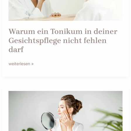
fehlen
darf
Warum ein Tonikum in deiner
Gesichtspflege nicht fehlen
darf
weiterlesen »
5
Anzeichen,
dass
Ihre
Haut
mehr