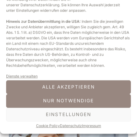
unserer
Datenschutzerklärung
. Sie können Ihre Auswahl jederzeit
bringt
unter
Einstellungen
widerrufen oder anpassen.
als
jede
Hinweis zur Datenübermittlung in die USA:
Indem Sie die jeweiligen
Drogeriecreme
Zwecke und Anbieter akzeptieren, willigen Sie zugleich gem. Art. 49
Abs. 1 S. 1 lit. a) DSGVO ein, dass Ihre Daten möglicherweise in den USA
verarbeitet werden. Die USA werden vom Europäischen Gerichtshof als
ein Land mit einem nach EU-Standards unzureichendem
Datenschutzniveau eingeschätzt. Es besteht insbesondere das Risiko,
Warum professionelle
dass Ihre Daten durch US-Behörden, zu Kontroll- und zu
Überwachungszwecken, möglicherweise auch ohne
Hautpflege mehr bringt als jede
Rechtsbehelfsmöglichkeiten, verarbeitet werden können.
Drogeriecreme
Dienste verwalten
ALLE AKZEPTIEREN
weiterlesen »
NUR NOTWENDIGE
EINSTELLUNGEN
Microneedling:
Cookie Policy
Datenschutz
Impressum
Die
Lösung