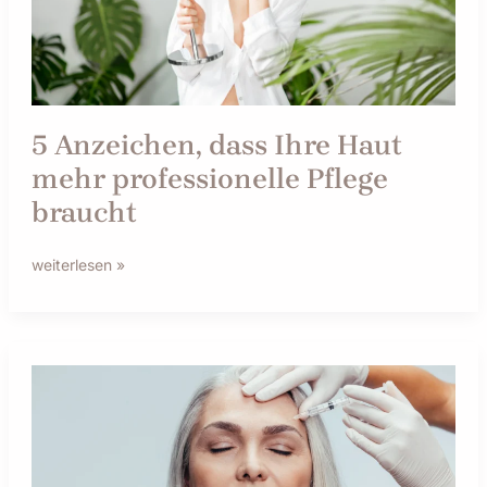
professionelle
Pflege
braucht
5 Anzeichen, dass Ihre Haut
mehr professionelle Pflege
braucht
weiterlesen »
Anti-
Aging
ohne
Spritze
–